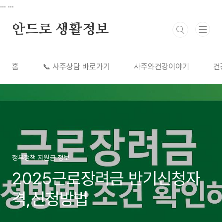
본문 바로가기
...
...
안드로 생활정보
홈
📞 사주상담 바로가기
사주와건강이야기
건
정부정책 지원금 정보
2025근로장려금 반기신청자
격,신청방법