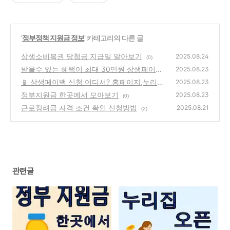
'
정부정책 지원금 정보
' 카테고리의 다른 글
상생소비복권 당첨금 지급일 알아보기
2025.08.24
(0)
받을수 있는 혜택이 최대 30만원 상생페이백
2025.08.23
조회
📱 상생페이백 신청 어디서? 홈페이지,누리집?
(0)
2025.08.23
정부지원금 한곳에서 모아보기
(1)
2025.08.23
(0)
근로장려금 자격 조건 확인 신청방법
2025.08.21
(2)
관련글